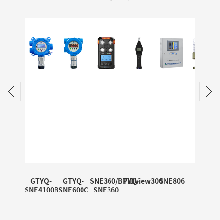
GTYQ-
GTYQ-
SNE360/BTYQ-
PIDView300
SNE806
G003
SNE4100B
SNE600C
SNE360