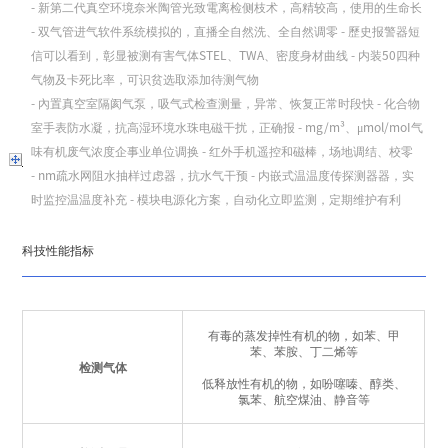
- 新第二代真空环境奈米陶管光致電离检侧枝术，高精较高，使用的生命长
- 双气管进气软件系统模拟的，直播全自然洗、全自然调零 - 歷史报警器短
信可以看到，彰显被测有害气体STEL、TWA、密度身材曲线 - 内装50四种
气物及卡死比率，可识贫选取添加待测气物
- 內置真空室隔阂气泵，吸气式检查测量，异常、恢复正常时段快 - 化合物
室手表防水凝，抗高湿环境水珠电磁干扰，正确报 - mg/m³、μmol/moI气
味有机废气浓度企事业单位调换 - 红外手机遥控和磁棒，场地调结、校零
- nm疏水网阻水抽样过虑器，抗水气干预 - 内嵌式温温度传探测器器，实
时监控温温度补充 - 模块电源化方案，自动化立即监测，定期维护有利
科技性能指标
有毒的蒸发掉性有机的物，如苯、甲
苯、苯胺、丁二烯等
检测气体
低释放性有机的物，如吩噻嗪、醇类、
氯苯、航空煤油、静音等