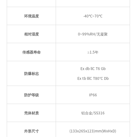
环境温度
-40℃~70℃
相对湿度
0~99%RH/无凝聚
传感器寿命
≥1.5年
Ex db llC T6 Gb
防爆标志
Ex tb lllC T80°C Db
防护等级
IP66
壳体材质
铝合金/SS316
外形尺寸
(133x265x123)mm(WxHxD)