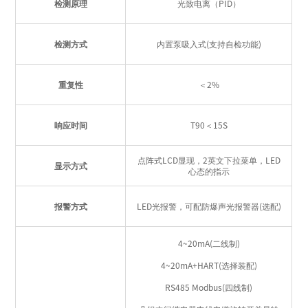
检测原理
光致电离（PID）
检测方式
内置泵吸入式(支持自检功能)
重复性
＜2%
响应时间
T90＜15S
点阵式LCD显现，2英文下拉菜单，LED
显示方式
心态的指示
报警方式
LED光报警，可配防爆声光报警器(选配)
4~20mA(二线制)
4~20mA+HART(选择装配)
RS485 Modbus(四线制)