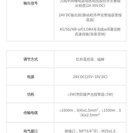
几组中间继电器电线电缆旋转开关量输
输出信号
出精度(2A 30V DC)
24V DC输出的(驱动程序声光警报器警报
器器)
4G/5G/NB-IoT/LORA等无线wifi通信网
高速传输(加装音响)
调节方式
红外遥控器、磁棒
电源
24V DC(15V~35V DC)
功耗
≤3W(带防爆声光报警器≤5W)
≤1000m，3(4)x1.5mm²，≤1500m，3
传输电缆
(4)x2.5mm²
电气接口
两接口，NPT3/4"(F)，M25x1.5